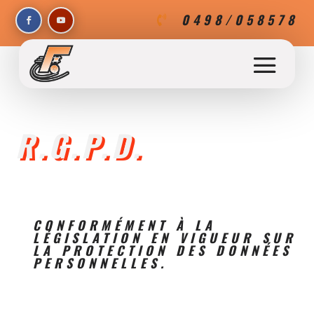
0498/058578

R.G.P.D.
CONFORMÉMENT À LA
LÉGISLATION EN VIGUEUR SUR
LA PROTECTION DES DONNÉES
PERSONNELLES.