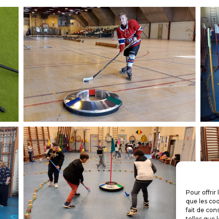
Pour offrir
que les coo
fait de con
telles que 