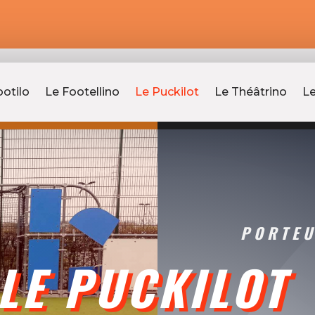
ootilo
Le Footellino
Le Puckilot
Le Théâtrino
Le
PORTEU
LE PUCKILOT