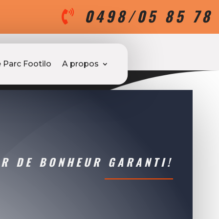
0498/05 85 78

 Parc Footilo
A propos
R DE BONHEUR GARANTI!